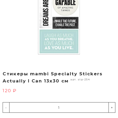
Стикеры mambi Specialty Stickers
арт. stp-254
Actually I Can 13х30 см
120 ₽
-
+