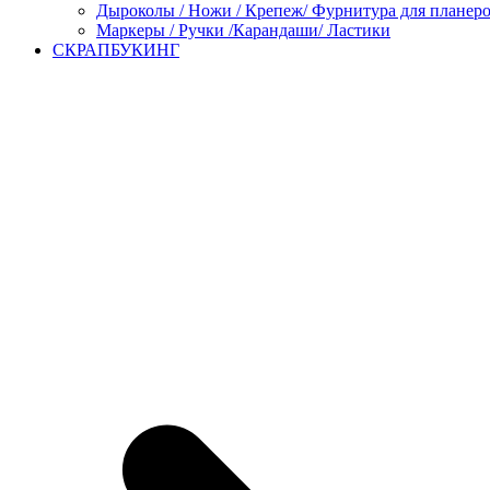
Дыроколы / Ножи / Крепеж/ Фурнитура для планер
Маркеры / Ручки /Карандаши/ Ластики
СКРАПБУКИНГ