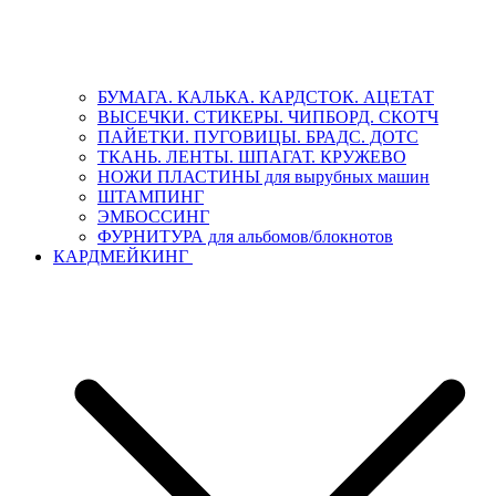
БУМАГА. КАЛЬКА. КАРДСТОК. АЦЕТАТ
ВЫСЕЧКИ. СТИКЕРЫ. ЧИПБОРД. СКОТЧ
ПАЙЕТКИ. ПУГОВИЦЫ. БРАДС. ДОТС
ТКАНЬ. ЛЕНТЫ. ШПАГАТ. КРУЖЕВО
НОЖИ ПЛАСТИНЫ для вырубных машин
ШТАМПИНГ
ЭМБОССИНГ
ФУРНИТУРА для альбомов/блокнотов
КАРДМЕЙКИНГ