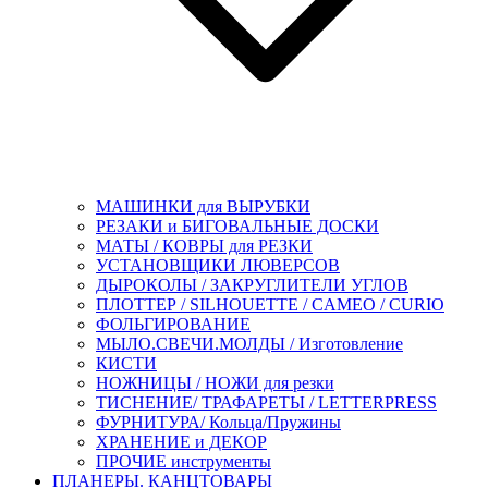
МАШИНКИ для ВЫРУБКИ
РЕЗАКИ и БИГОВАЛЬНЫЕ ДОСКИ
МАТЫ / КОВРЫ для РЕЗКИ
УСТАНОВЩИКИ ЛЮВЕРСОВ
ДЫРОКОЛЫ / ЗАКРУГЛИТЕЛИ УГЛОВ
ПЛОТТЕР / SILHOUETTE / CAMEO / CURIO
ФОЛЬГИРОВАНИЕ
МЫЛО.СВЕЧИ.МОЛДЫ / Изготовление
КИСТИ
НОЖНИЦЫ / НОЖИ для резки
ТИСНЕНИЕ/ ТРАФАРЕТЫ / LETTERPRESS
ФУРНИТУРА/ Кольца/Пружины
ХРАНЕНИЕ и ДЕКОР
ПРОЧИЕ инструменты
ПЛАНЕРЫ. КАНЦТОВАРЫ