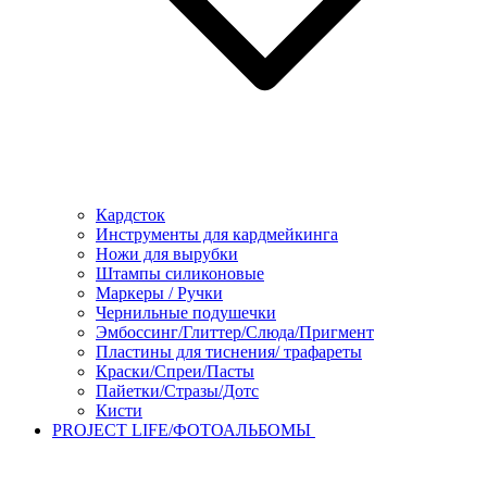
Кардсток
Инструменты для кардмейкинга
Ножи для вырубки
Штампы силиконовые
Маркеры / Ручки
Чернильные подушечки
Эмбоссинг/Глиттер/Слюда/Пригмент
Пластины для тиснения/ трафареты
Краски/Спреи/Пасты
Пайетки/Стразы/Дотс
Кисти
PROJECT LIFE/ФОТОАЛЬБОМЫ