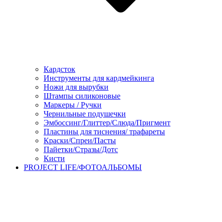
Кардсток
Инструменты для кардмейкинга
Ножи для вырубки
Штампы силиконовые
Маркеры / Ручки
Чернильные подушечки
Эмбоссинг/Глиттер/Слюда/Пригмент
Пластины для тиснения/ трафареты
Краски/Спреи/Пасты
Пайетки/Стразы/Дотс
Кисти
PROJECT LIFE/ФОТОАЛЬБОМЫ