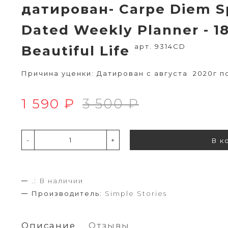
датирован- Carpe Diem Sp
Dated Weekly Planner - 18
арт. 9314CD
Beautiful Life
Причина уценки: Датирован с августа 2020г п
1 590 ₽
3 500 ₽
-
+
В к
.:
В наличии
Производитель:
Simple Stories
Описание
Отзывы