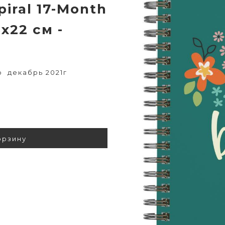
iral 17-Month
х22 см -
о декабрь 2021г
орзину