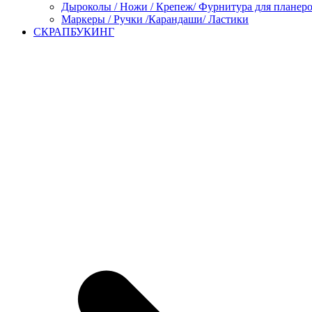
Дыроколы / Ножи / Крепеж/ Фурнитура для планер
Маркеры / Ручки /Карандаши/ Ластики
СКРАПБУКИНГ