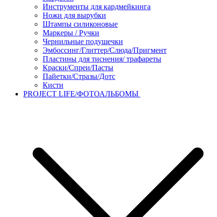
Инструменты для кардмейкинга
Ножи для вырубки
Штампы силиконовые
Маркеры / Ручки
Чернильные подушечки
Эмбоссинг/Глиттер/Слюда/Пригмент
Пластины для тиснения/ трафареты
Краски/Спреи/Пасты
Пайетки/Стразы/Дотс
Кисти
PROJECT LIFE/ФОТОАЛЬБОМЫ