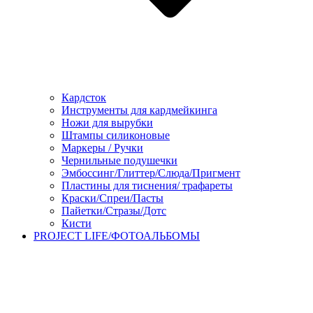
Кардсток
Инструменты для кардмейкинга
Ножи для вырубки
Штампы силиконовые
Маркеры / Ручки
Чернильные подушечки
Эмбоссинг/Глиттер/Слюда/Пригмент
Пластины для тиснения/ трафареты
Краски/Спреи/Пасты
Пайетки/Стразы/Дотс
Кисти
PROJECT LIFE/ФОТОАЛЬБОМЫ