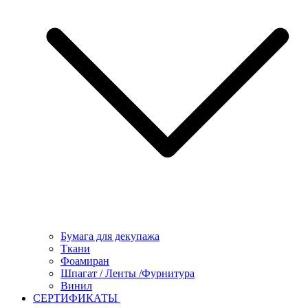
Бумага для декупажа
Ткани
Фоамиран
Шпагат / Ленты /Фурнитура
Винил
СЕРТИФИКАТЫ