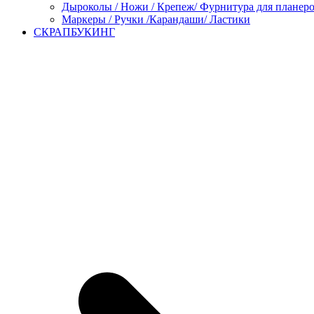
Дыроколы / Ножи / Крепеж/ Фурнитура для планер
Маркеры / Ручки /Карандаши/ Ластики
СКРАПБУКИНГ