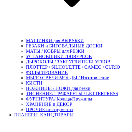
МАШИНКИ для ВЫРУБКИ
РЕЗАКИ и БИГОВАЛЬНЫЕ ДОСКИ
МАТЫ / КОВРЫ для РЕЗКИ
УСТАНОВЩИКИ ЛЮВЕРСОВ
ДЫРОКОЛЫ / ЗАКРУГЛИТЕЛИ УГЛОВ
ПЛОТТЕР / SILHOUETTE / CAMEO / CURIO
ФОЛЬГИРОВАНИЕ
МЫЛО.СВЕЧИ.МОЛДЫ / Изготовление
КИСТИ
НОЖНИЦЫ / НОЖИ для резки
ТИСНЕНИЕ/ ТРАФАРЕТЫ / LETTERPRESS
ФУРНИТУРА/ Кольца/Пружины
ХРАНЕНИЕ и ДЕКОР
ПРОЧИЕ инструменты
ПЛАНЕРЫ. КАНЦТОВАРЫ