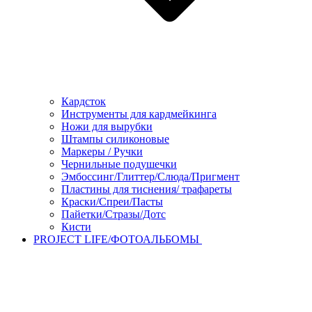
Кардсток
Инструменты для кардмейкинга
Ножи для вырубки
Штампы силиконовые
Маркеры / Ручки
Чернильные подушечки
Эмбоссинг/Глиттер/Слюда/Пригмент
Пластины для тиснения/ трафареты
Краски/Спреи/Пасты
Пайетки/Стразы/Дотс
Кисти
PROJECT LIFE/ФОТОАЛЬБОМЫ