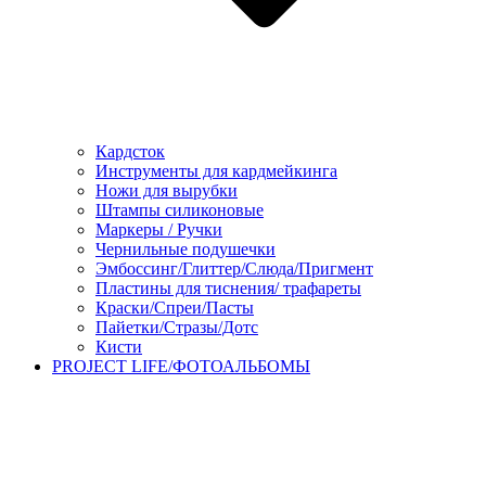
Кардсток
Инструменты для кардмейкинга
Ножи для вырубки
Штампы силиконовые
Маркеры / Ручки
Чернильные подушечки
Эмбоссинг/Глиттер/Слюда/Пригмент
Пластины для тиснения/ трафареты
Краски/Спреи/Пасты
Пайетки/Стразы/Дотс
Кисти
PROJECT LIFE/ФОТОАЛЬБОМЫ