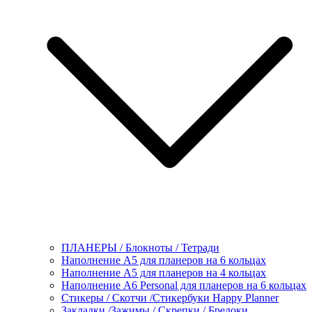
ПЛАНЕРЫ / Блокноты / Тетради
Наполнение А5 для планеров на 6 кольцах
Наполнение А5 для планеров на 4 кольцах
Наполнение А6 Personal для планеров на 6 кольцах
Стикеры / Скотчи /Стикербуки Happy Planner
Закладки /Зажимы / Скрепки / Брелоки