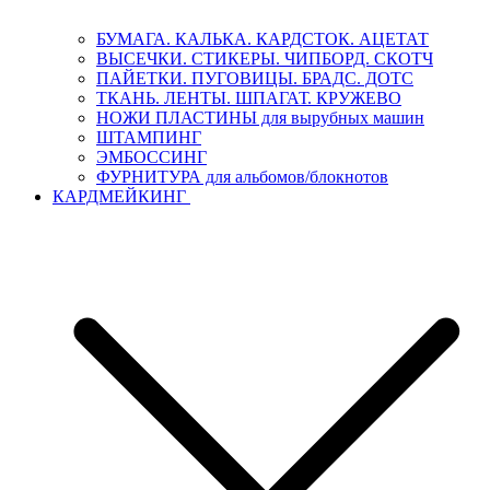
БУМАГА. КАЛЬКА. КАРДСТОК. АЦЕТАТ
ВЫСЕЧКИ. СТИКЕРЫ. ЧИПБОРД. СКОТЧ
ПАЙЕТКИ. ПУГОВИЦЫ. БРАДС. ДОТС
ТКАНЬ. ЛЕНТЫ. ШПАГАТ. КРУЖЕВО
НОЖИ ПЛАСТИНЫ для вырубных машин
ШТАМПИНГ
ЭМБОССИНГ
ФУРНИТУРА для альбомов/блокнотов
КАРДМЕЙКИНГ