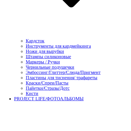
Кардсток
Инструменты для кардмейкинга
Ножи для вырубки
Штампы силиконовые
Маркеры / Ручки
Чернильные подушечки
Эмбоссинг/Глиттер/Слюда/Пригмент
Пластины для тиснения/ трафареты
Краски/Спреи/Пасты
Пайетки/Стразы/Дотс
Кисти
PROJECT LIFE/ФОТОАЛЬБОМЫ