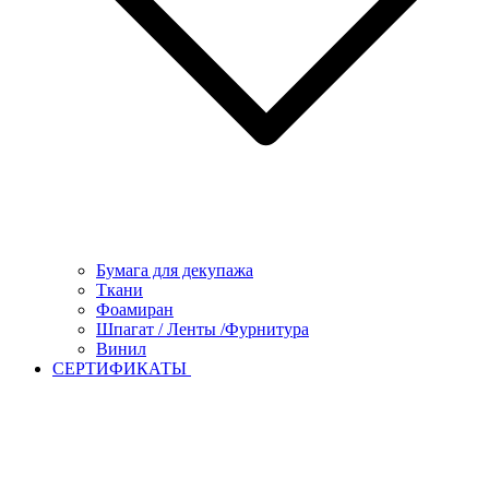
Бумага для декупажа
Ткани
Фоамиран
Шпагат / Ленты /Фурнитура
Винил
СЕРТИФИКАТЫ