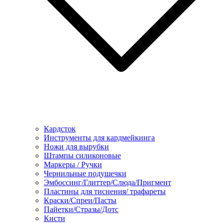
Кардсток
Инструменты для кардмейкинга
Ножи для вырубки
Штампы силиконовые
Маркеры / Ручки
Чернильные подушечки
Эмбоссинг/Глиттер/Слюда/Пригмент
Пластины для тиснения/ трафареты
Краски/Спреи/Пасты
Пайетки/Стразы/Дотс
Кисти