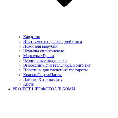
Кардсток
Инструменты для кардмейкинга
Ножи для вырубки
Штампы силиконовые
Маркеры / Ручки
Чернильные подушечки
Эмбоссинг/Глиттер/Слюда/Пригмент
Пластины для тиснения/ трафареты
Краски/Спреи/Пасты
Пайетки/Стразы/Дотс
Кисти
PROJECT LIFE/ФОТОАЛЬБОМЫ