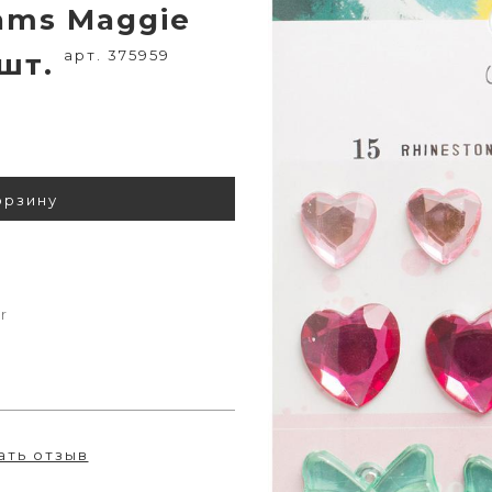
ams Maggie
арт. 375959
 шт.
орзину
r
ать отзыв