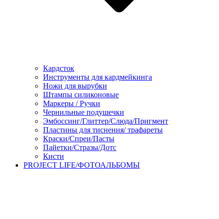
Кардсток
Инструменты для кардмейкинга
Ножи для вырубки
Штампы силиконовые
Маркеры / Ручки
Чернильные подушечки
Эмбоссинг/Глиттер/Слюда/Пригмент
Пластины для тиснения/ трафареты
Краски/Спреи/Пасты
Пайетки/Стразы/Дотс
Кисти
PROJECT LIFE/ФОТОАЛЬБОМЫ