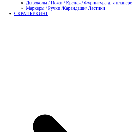
Дыроколы / Ножи / Крепеж/ Фурнитура для планер
Маркеры / Ручки /Карандаши/ Ластики
СКРАПБУКИНГ