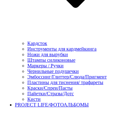
Кардсток
Инструменты для кардмейкинга
Ножи для вырубки
Штампы силиконовые
Маркеры / Ручки
Чернильные подушечки
Эмбоссинг/Глиттер/Слюда/Пригмент
Пластины для тиснения/ трафареты
Краски/Спреи/Пасты
Пайетки/Стразы/Дотс
Кисти
PROJECT LIFE/ФОТОАЛЬБОМЫ