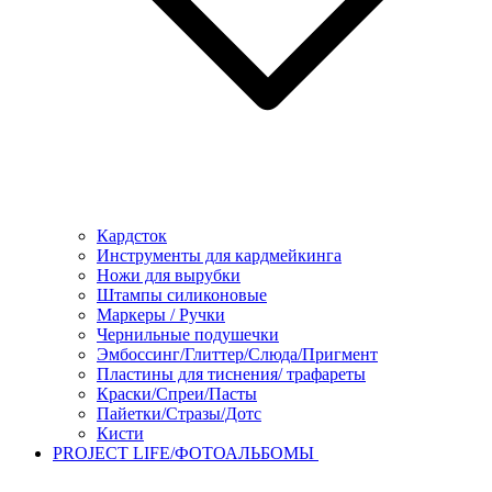
Кардсток
Инструменты для кардмейкинга
Ножи для вырубки
Штампы силиконовые
Маркеры / Ручки
Чернильные подушечки
Эмбоссинг/Глиттер/Слюда/Пригмент
Пластины для тиснения/ трафареты
Краски/Спреи/Пасты
Пайетки/Стразы/Дотс
Кисти
PROJECT LIFE/ФОТОАЛЬБОМЫ