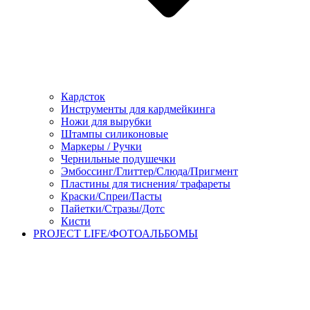
Кардсток
Инструменты для кардмейкинга
Ножи для вырубки
Штампы силиконовые
Маркеры / Ручки
Чернильные подушечки
Эмбоссинг/Глиттер/Слюда/Пригмент
Пластины для тиснения/ трафареты
Краски/Спреи/Пасты
Пайетки/Стразы/Дотс
Кисти
PROJECT LIFE/ФОТОАЛЬБОМЫ