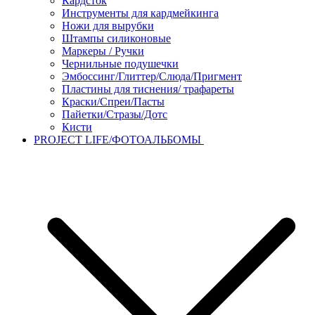
Кардсток
Инструменты для кардмейкинга
Ножи для вырубки
Штампы силиконовые
Маркеры / Ручки
Чернильные подушечки
Эмбоссинг/Глиттер/Слюда/Пригмент
Пластины для тиснения/ трафареты
Краски/Спреи/Пасты
Пайетки/Стразы/Дотс
Кисти
PROJECT LIFE/ФОТОАЛЬБОМЫ