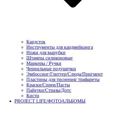
Кардсток
Инструменты для кардмейкинга
Ножи для вырубки
Штампы силиконовые
Маркеры / Ручки
Чернильные подушечки
Эмбоссинг/Глиттер/Слюда/Пригмент
Пластины для тиснения/ трафареты
Краски/Спреи/Пасты
Пайетки/Стразы/Дотс
Кисти
PROJECT LIFE/ФОТОАЛЬБОМЫ