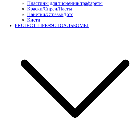
Пластины для тиснения/ трафареты
Краски/Спреи/Пасты
Пайетки/Стразы/Дотс
Кисти
PROJECT LIFE/ФОТОАЛЬБОМЫ