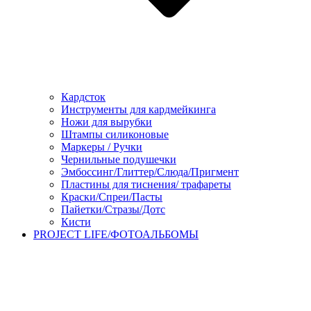
Кардсток
Инструменты для кардмейкинга
Ножи для вырубки
Штампы силиконовые
Маркеры / Ручки
Чернильные подушечки
Эмбоссинг/Глиттер/Слюда/Пригмент
Пластины для тиснения/ трафареты
Краски/Спреи/Пасты
Пайетки/Стразы/Дотс
Кисти
PROJECT LIFE/ФОТОАЛЬБОМЫ