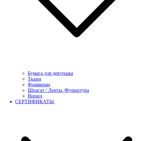
Бумага для декупажа
Ткани
Фоамиран
Шпагат / Ленты /Фурнитура
Винил
СЕРТИФИКАТЫ