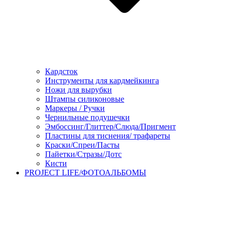
Кардсток
Инструменты для кардмейкинга
Ножи для вырубки
Штампы силиконовые
Маркеры / Ручки
Чернильные подушечки
Эмбоссинг/Глиттер/Слюда/Пригмент
Пластины для тиснения/ трафареты
Краски/Спреи/Пасты
Пайетки/Стразы/Дотс
Кисти
PROJECT LIFE/ФОТОАЛЬБОМЫ