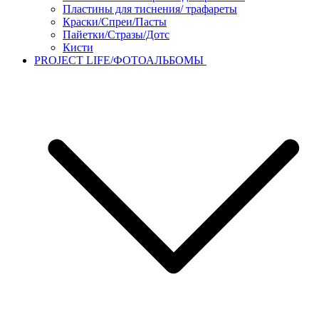
Пластины для тиснения/ трафареты
Краски/Спреи/Пасты
Пайетки/Стразы/Дотс
Кисти
PROJECT LIFE/ФОТОАЛЬБОМЫ