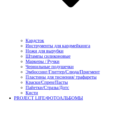
Кардсток
Инструменты для кардмейкинга
Ножи для вырубки
Штампы силиконовые
Маркеры / Ручки
Чернильные подушечки
Эмбоссинг/Глиттер/Слюда/Пригмент
Пластины для тиснения/ трафареты
Краски/Спреи/Пасты
Пайетки/Стразы/Дотс
Кисти
PROJECT LIFE/ФОТОАЛЬБОМЫ