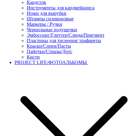
Кардсток
Инструменты для кардмейкинга
Ножи для вырубки
Штампы силиконовые
Маркеры / Ручки
Чернильные подушечки
Эмбоссинг/Глиттер/Слюда/Пригмент
Пластины для тиснения/ трафареты
Краски/Спреи/Пасты
Пайетки/Стразы/Дотс
Кисти
PROJECT LIFE/ФОТОАЛЬБОМЫ