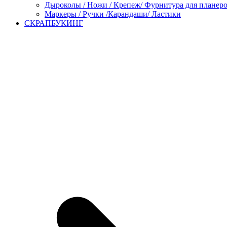
Дыроколы / Ножи / Крепеж/ Фурнитура для планер
Маркеры / Ручки /Карандаши/ Ластики
СКРАПБУКИНГ