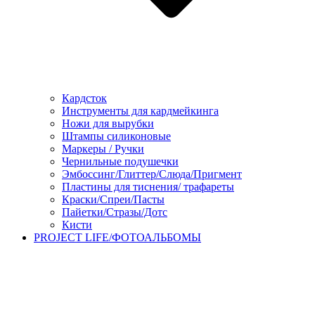
Кардсток
Инструменты для кардмейкинга
Ножи для вырубки
Штампы силиконовые
Маркеры / Ручки
Чернильные подушечки
Эмбоссинг/Глиттер/Слюда/Пригмент
Пластины для тиснения/ трафареты
Краски/Спреи/Пасты
Пайетки/Стразы/Дотс
Кисти
PROJECT LIFE/ФОТОАЛЬБОМЫ