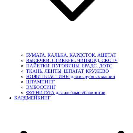
БУМАГА. КАЛЬКА. КАРДСТОК. АЦЕТАТ
ВЫСЕЧКИ. СТИКЕРЫ. ЧИПБОРД. СКОТЧ
ПАЙЕТКИ. ПУГОВИЦЫ. БРАДС. ДОТС
ТКАНЬ. ЛЕНТЫ. ШПАГАТ. КРУЖЕВО
НОЖИ ПЛАСТИНЫ для вырубных машин
ШТАМПИНГ
ЭМБОССИНГ
ФУРНИТУРА для альбомов/блокнотов
КАРДМЕЙКИНГ