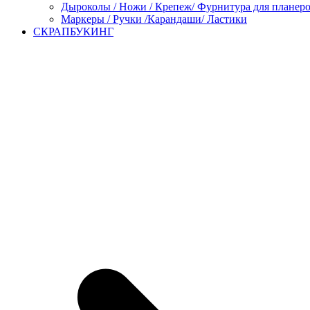
Дыроколы / Ножи / Крепеж/ Фурнитура для планер
Маркеры / Ручки /Карандаши/ Ластики
СКРАПБУКИНГ