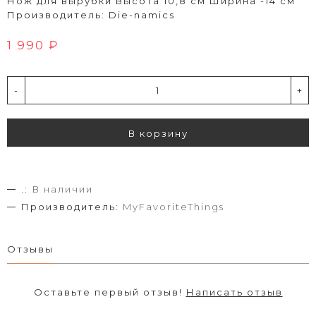
Нож для вырубки Высота 10,8 см Ширина -14 см
Производитель: Die-namics
1 990 ₽
-
+
В корзину
.:
В наличии
Производитель:
MyFavoriteThings
Отзывы
Оставьте первый отзыв!
Написать отзыв