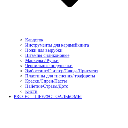
Кардсток
Инструменты для кардмейкинга
Ножи для вырубки
Штампы силиконовые
Маркеры / Ручки
Чернильные подушечки
Эмбоссинг/Глиттер/Слюда/Пригмент
Пластины для тиснения/ трафареты
Краски/Спреи/Пасты
Пайетки/Стразы/Дотс
Кисти
PROJECT LIFE/ФОТОАЛЬБОМЫ