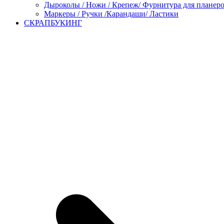
Дыроколы / Ножи / Крепеж/ Фурнитура для планер
Маркеры / Ручки /Карандаши/ Ластики
СКРАПБУКИНГ