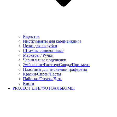
Кардсток
Инструменты для кардмейкинга
Ножи для вырубки
Штампы силиконовые
Маркеры / Ручки
Чернильные подушечки
Эмбоссинг/Глиттер/Слюда/Пригмент
Пластины для тиснения/ трафареты
Краски/Спреи/Пасты
Пайетки/Стразы/Дотс
Кисти
PROJECT LIFE/ФОТОАЛЬБОМЫ