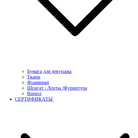
Бумага для декупажа
Ткани
Фоамиран
Шпагат / Ленты /Фурнитура
Винил
СЕРТИФИКАТЫ