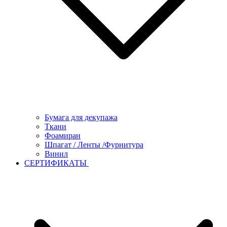
Бумага для декупажа
Ткани
Фоамиран
Шпагат / Ленты /Фурнитура
Винил
СЕРТИФИКАТЫ