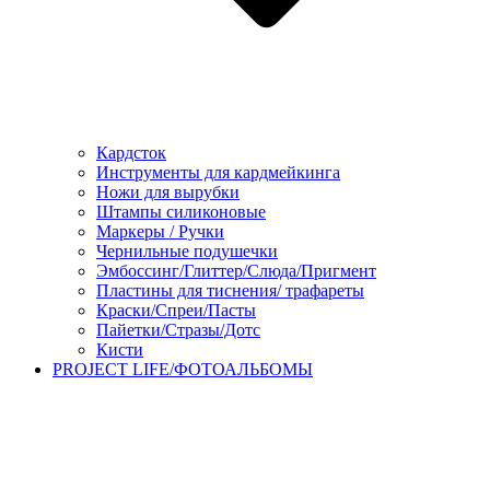
Кардсток
Инструменты для кардмейкинга
Ножи для вырубки
Штампы силиконовые
Маркеры / Ручки
Чернильные подушечки
Эмбоссинг/Глиттер/Слюда/Пригмент
Пластины для тиснения/ трафареты
Краски/Спреи/Пасты
Пайетки/Стразы/Дотс
Кисти
PROJECT LIFE/ФОТОАЛЬБОМЫ