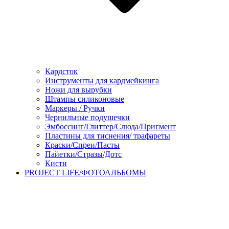
Кардсток
Инструменты для кардмейкинга
Ножи для вырубки
Штампы силиконовые
Маркеры / Ручки
Чернильные подушечки
Эмбоссинг/Глиттер/Слюда/Пригмент
Пластины для тиснения/ трафареты
Краски/Спреи/Пасты
Пайетки/Стразы/Дотс
Кисти
PROJECT LIFE/ФОТОАЛЬБОМЫ