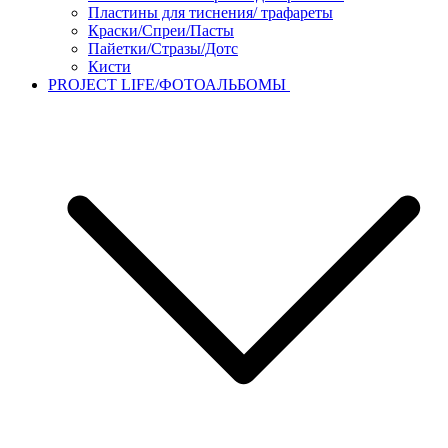
Пластины для тиснения/ трафареты
Краски/Спреи/Пасты
Пайетки/Стразы/Дотс
Кисти
PROJECT LIFE/ФОТОАЛЬБОМЫ