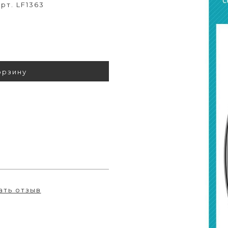
арт. LF1363
орзину
ать отзыв