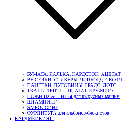
БУМАГА. КАЛЬКА. КАРДСТОК. АЦЕТАТ
ВЫСЕЧКИ. СТИКЕРЫ. ЧИПБОРД. СКОТЧ
ПАЙЕТКИ. ПУГОВИЦЫ. БРАДС. ДОТС
ТКАНЬ. ЛЕНТЫ. ШПАГАТ. КРУЖЕВО
НОЖИ ПЛАСТИНЫ для вырубных машин
ШТАМПИНГ
ЭМБОССИНГ
ФУРНИТУРА для альбомов/блокнотов
КАРДМЕЙКИНГ