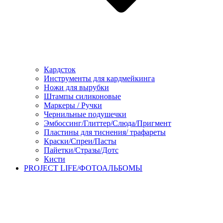
Кардсток
Инструменты для кардмейкинга
Ножи для вырубки
Штампы силиконовые
Маркеры / Ручки
Чернильные подушечки
Эмбоссинг/Глиттер/Слюда/Пригмент
Пластины для тиснения/ трафареты
Краски/Спреи/Пасты
Пайетки/Стразы/Дотс
Кисти
PROJECT LIFE/ФОТОАЛЬБОМЫ