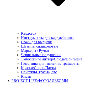
Кардсток
Инструменты для кардмейкинга
Ножи для вырубки
Штампы силиконовые
Маркеры / Ручки
Чернильные подушечки
Эмбоссинг/Глиттер/Слюда/Пригмент
Пластины для тиснения/ трафареты
Краски/Спреи/Пасты
Пайетки/Стразы/Дотс
Кисти
PROJECT LIFE/ФОТОАЛЬБОМЫ