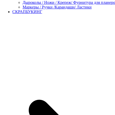
Дыроколы / Ножи / Крепеж/ Фурнитура для планер
Маркеры / Ручки /Карандаши/ Ластики
СКРАПБУКИНГ