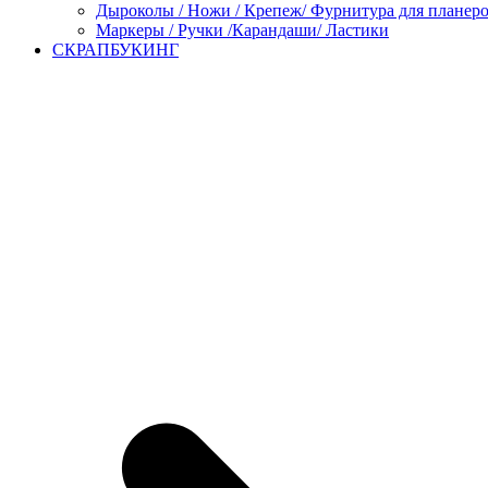
Дыроколы / Ножи / Крепеж/ Фурнитура для планер
Маркеры / Ручки /Карандаши/ Ластики
СКРАПБУКИНГ