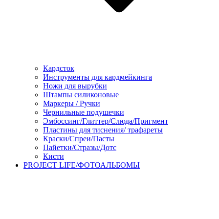
Кардсток
Инструменты для кардмейкинга
Ножи для вырубки
Штампы силиконовые
Маркеры / Ручки
Чернильные подушечки
Эмбоссинг/Глиттер/Слюда/Пригмент
Пластины для тиснения/ трафареты
Краски/Спреи/Пасты
Пайетки/Стразы/Дотс
Кисти
PROJECT LIFE/ФОТОАЛЬБОМЫ