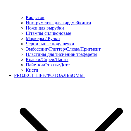
Кардсток
Инструменты для кардмейкинга
Ножи для вырубки
Штампы силиконовые
Маркеры / Ручки
Чернильные подушечки
Эмбоссинг/Глиттер/Слюда/Пригмент
Пластины для тиснения/ трафареты
Краски/Спреи/Пасты
Пайетки/Стразы/Дотс
Кисти
PROJECT LIFE/ФОТОАЛЬБОМЫ