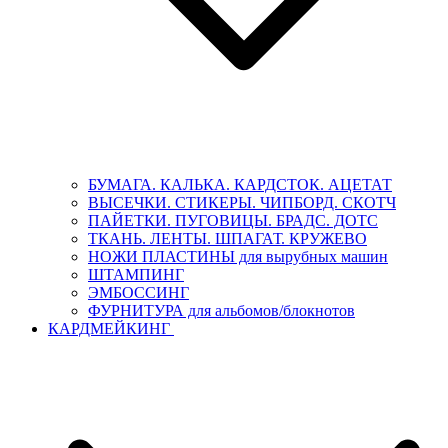
БУМАГА. КАЛЬКА. КАРДСТОК. АЦЕТАТ
ВЫСЕЧКИ. СТИКЕРЫ. ЧИПБОРД. СКОТЧ
ПАЙЕТКИ. ПУГОВИЦЫ. БРАДС. ДОТС
ТКАНЬ. ЛЕНТЫ. ШПАГАТ. КРУЖЕВО
НОЖИ ПЛАСТИНЫ для вырубных машин
ШТАМПИНГ
ЭМБОССИНГ
ФУРНИТУРА для альбомов/блокнотов
КАРДМЕЙКИНГ