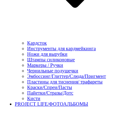
Кардсток
Инструменты для кардмейкинга
Ножи для вырубки
Штампы силиконовые
Маркеры / Ручки
Чернильные подушечки
Эмбоссинг/Глиттер/Слюда/Пригмент
Пластины для тиснения/ трафареты
Краски/Спреи/Пасты
Пайетки/Стразы/Дотс
Кисти
PROJECT LIFE/ФОТОАЛЬБОМЫ