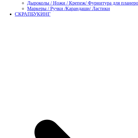
Дыроколы / Ножи / Крепеж/ Фурнитура для планер
Маркеры / Ручки /Карандаши/ Ластики
СКРАПБУКИНГ