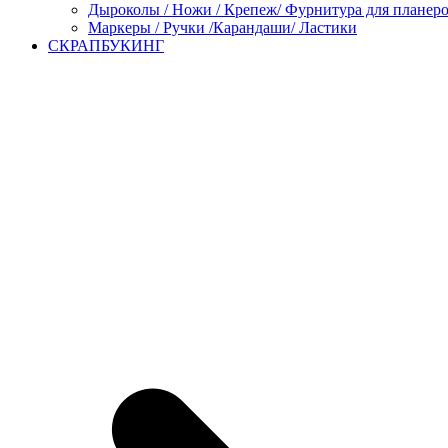
Дыроколы / Ножи / Крепеж/ Фурнитура для планер
Маркеры / Ручки /Карандаши/ Ластики
СКРАПБУКИНГ