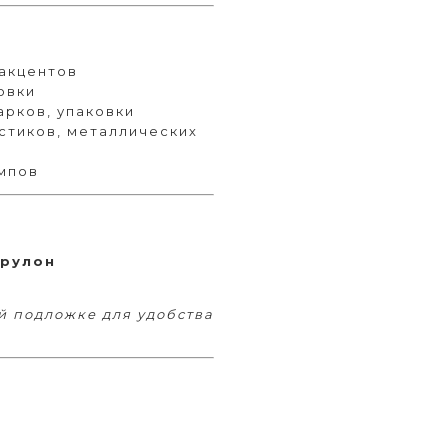
 акцентов
овки
арков, упаковки
стиков, металлических
ампов
 рулон
й подложке для удобства