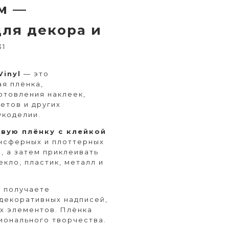
 м —
ля декора и
31
Vinyl
— это
я плёнка,
отовления наклеек,
етов и других
укоделии.
вую плёнку с клейкой
ансферных и плоттерных
), а затем приклеивать
екло, пластик, металл и
ы получаете
декоративных надписей,
их элементов. Плёнка
сионального творчества.