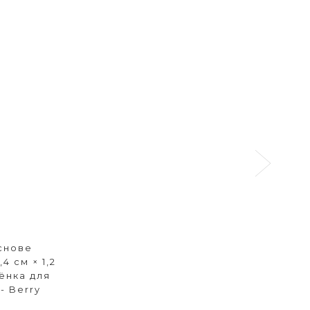
снове
,4 см × 1,2
ёнка для
- Berry