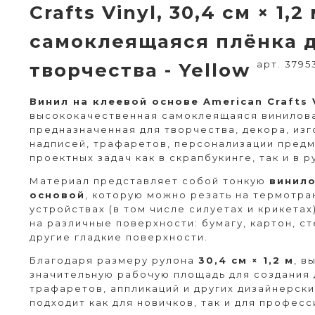
Crafts Vinyl, 30,4 см × 1,2
самоклеящаяся плёнка д
арт. 3795
творчества - Yellow
Винил на клеевой основе American Crafts 
высококачественная самоклеящаяся винилова
предназначенная для творчества, декора, изг
надписей, трафаретов, персонализации предм
проектных задач как в скрапбукинге, так и в р
Материал представляет собой тонкую
винило
основой
, которую можно резать на термотр
устройствах (в том числе силуетах и крикетах
на различные поверхности: бумагу, картон, ст
другие гладкие поверхности.
Благодаря размеру рулона
30,4 см × 1,2 м
, в
значительную рабочую площадь для создания 
трафаретов, аппликаций и других дизайнерск
подходит как для новичков, так и для профес