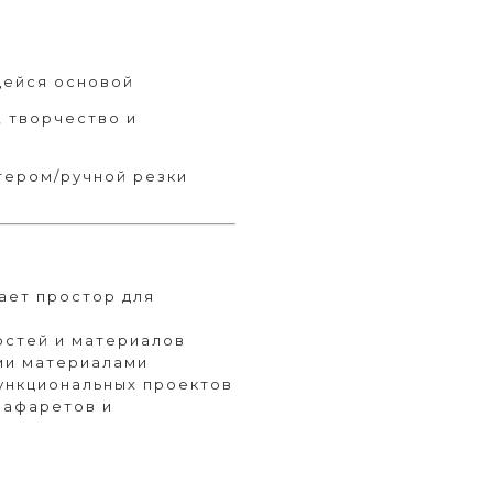
щейся основой
, творчество и
тером/ручной резки
ает простор для
остей и материалов
ми материалами
функциональных проектов
рафаретов и