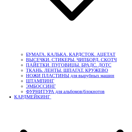
БУМАГА. КАЛЬКА. КАРДСТОК. АЦЕТАТ
ВЫСЕЧКИ. СТИКЕРЫ. ЧИПБОРД. СКОТЧ
ПАЙЕТКИ. ПУГОВИЦЫ. БРАДС. ДОТС
ТКАНЬ. ЛЕНТЫ. ШПАГАТ. КРУЖЕВО
НОЖИ ПЛАСТИНЫ для вырубных машин
ШТАМПИНГ
ЭМБОССИНГ
ФУРНИТУРА для альбомов/блокнотов
КАРДМЕЙКИНГ