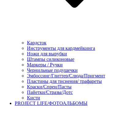
Кардсток
Инструменты для кардмейкинга
Ножи для вырубки
Штампы силиконовые
Маркеры / Ручки
Чернильные подушечки
Эмбоссинг/Глиттер/Слюда/Пригмент
Пластины для тиснения/ трафареты
Краски/Спреи/Пасты
Пайетки/Стразы/Дотс
Кисти
PROJECT LIFE/ФОТОАЛЬБОМЫ