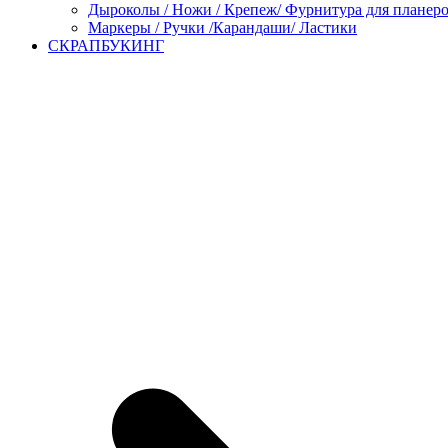
Дыроколы / Ножи / Крепеж/ Фурнитура для планер
Маркеры / Ручки /Карандаши/ Ластики
СКРАПБУКИНГ