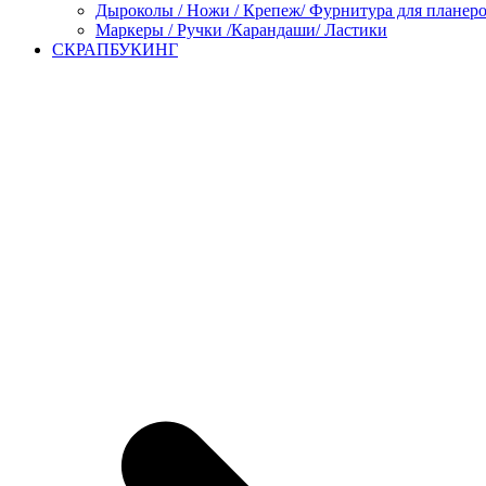
Дыроколы / Ножи / Крепеж/ Фурнитура для планер
Маркеры / Ручки /Карандаши/ Ластики
СКРАПБУКИНГ