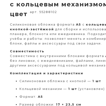
с кольцевым механизмом
арт. 55288102
цвет
Силиконовая обложка формата
A5
с
кольцев
кнопкой-застёжкой
для сборки и использов
планера, блокнота или ежедневника. Подходи
учёбы и работы: позволяет менять и комбини
блоки, файлы и аксессуары под свои задачи.
Совместимость
Совместима с внутренними блоками формата
без линовки, с ежедневниками, файлами, лине
другими аксессуарами под кольцевой механиз
Комплектация и характеристики
Силиконовая обложка с кнопкой —
1 шт
Кольцевой механизм —
1 шт
(установлен)
Формат:
A5
Размер обложки:
17 × 23,5 см