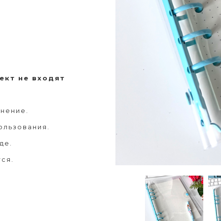
ект не входят
лнение.
ользования.
де.
ся.