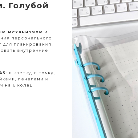
. Голубой
ым механизмом
и
ания персонального
т для планирования,
ровать внутренние
A5
: в клетку, в точку,
йками, пеналами и
м на 6 колец