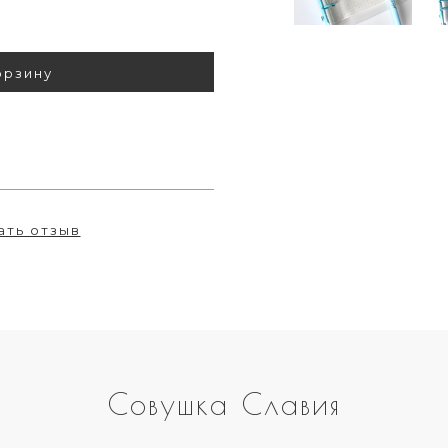
орзину
ать отзыв
Совушка Славия