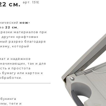
арт. 151E
22 см.
анический
нож-
еза
22 см
,
брезки материалов при
и других крафтовых
сный разрез благодаря
изму, который
мат и надёжное
 начинающих, так и для
сть и простота
 бумагу или картон к
обработки.
пбукинга
мы, теги и