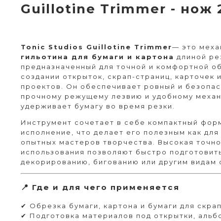
Guillotine Trimmer - нож 
Tonic Studios Guillotine Trimmer
— это мех
гильотина для бумаги и картона
длиной р
предназначенный для точной и комфортной о
создании открыток, скрап-страниц, карточек 
проектов. Он обеспечивает ровный и безопа
прочному режущему лезвию и удобному механ
удерживает бумагу во время резки.
Инструмент сочетает в себе компактный фор
исполнение, что делает его полезным как для
опытных мастеров творчества. Высокая точно
использования позволяют быстро подготовить
декорированию, бигованию или другим видам 
📍 Где и для чего применяется
✔ Обрезка бумаги, картона и бумаги для скра
✔ Подготовка материалов под открытки, альбо