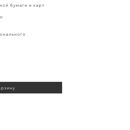
ной бумаги и карт
ию
ионального
орзину