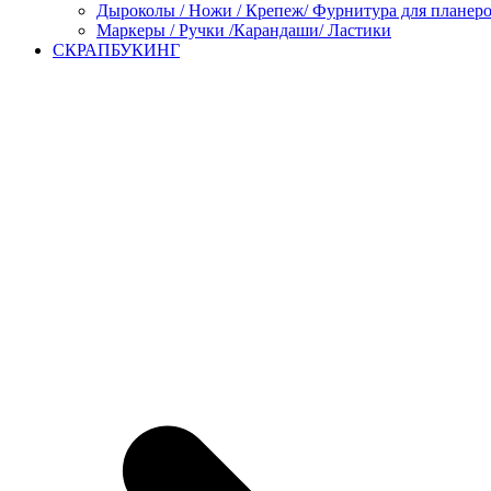
Дыроколы / Ножи / Крепеж/ Фурнитура для планер
Маркеры / Ручки /Карандаши/ Ластики
СКРАПБУКИНГ