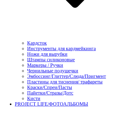
Кардсток
Инструменты для кардмейкинга
Ножи для вырубки
Штампы силиконовые
Маркеры / Ручки
Чернильные подушечки
Эмбоссинг/Глиттер/Слюда/Пригмент
Пластины для тиснения/ трафареты
Краски/Спреи/Пасты
Пайетки/Стразы/Дотс
Кисти
PROJECT LIFE/ФОТОАЛЬБОМЫ