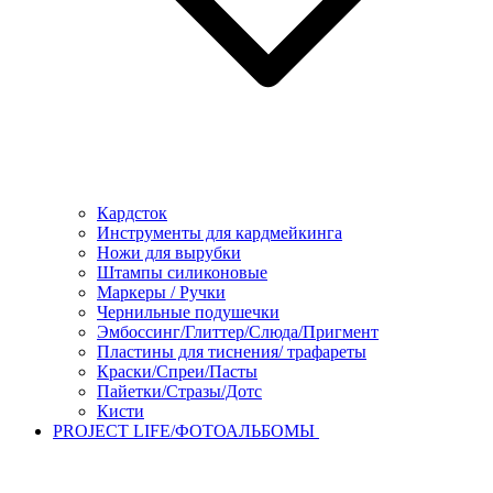
Кардсток
Инструменты для кардмейкинга
Ножи для вырубки
Штампы силиконовые
Маркеры / Ручки
Чернильные подушечки
Эмбоссинг/Глиттер/Слюда/Пригмент
Пластины для тиснения/ трафареты
Краски/Спреи/Пасты
Пайетки/Стразы/Дотс
Кисти
PROJECT LIFE/ФОТОАЛЬБОМЫ