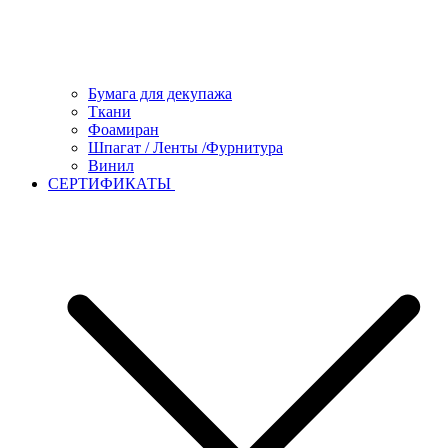
Бумага для декупажа
Ткани
Фоамиран
Шпагат / Ленты /Фурнитура
Винил
СЕРТИФИКАТЫ