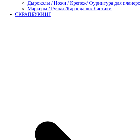
Дыроколы / Ножи / Крепеж/ Фурнитура для планер
Маркеры / Ручки /Карандаши/ Ластики
СКРАПБУКИНГ