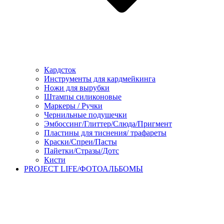
Кардсток
Инструменты для кардмейкинга
Ножи для вырубки
Штампы силиконовые
Маркеры / Ручки
Чернильные подушечки
Эмбоссинг/Глиттер/Слюда/Пригмент
Пластины для тиснения/ трафареты
Краски/Спреи/Пасты
Пайетки/Стразы/Дотс
Кисти
PROJECT LIFE/ФОТОАЛЬБОМЫ