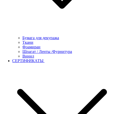
Бумага для декупажа
Ткани
Фоамиран
Шпагат / Ленты /Фурнитура
Винил
СЕРТИФИКАТЫ