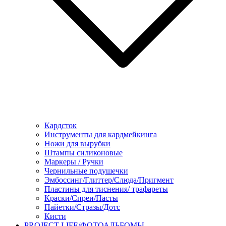
Кардсток
Инструменты для кардмейкинга
Ножи для вырубки
Штампы силиконовые
Маркеры / Ручки
Чернильные подушечки
Эмбоссинг/Глиттер/Слюда/Пригмент
Пластины для тиснения/ трафареты
Краски/Спреи/Пасты
Пайетки/Стразы/Дотс
Кисти
PROJECT LIFE/ФОТОАЛЬБОМЫ