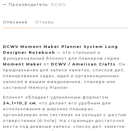
Производитель:
DCWV
Описание
Отзывы
DCWV Moment Maker Planner System Long
Designer Notebook
— это стильный и
функциональный блокнот для планеров серии
Moment Maker
от
DCWV / American Crafts
. Он
предназначен для записи заметок, списков дел,
планирования задач, идей и организационных
записей в вашем ежедневнике, планере или
системой Memory Planner.
Блокнот обладает удлинённым форматом
24,1×10,2 см
, что делает его удобным для
использования в широких планерах,
органайзерах или системах на кольцах с шестью
отверстиями (6-hole). На страницах достаточно
места под дневные записи, список дел, заметки,