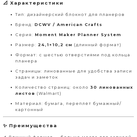
📐 Характеристики
Тип: дизайнерский блокнот для планеров
Бренд:
DCWV / American Crafts
Серия:
Moment Maker Planner System
Размер:
24,1×10,2 см
(длинный формат)
Формат: с шестью отверстиями под кольца
планера
Страницы: линованные для удобства записи
задач и заметок
Количество страниц: около
30 линованных
листов
(Walmart)
Материал: бумага, переплёт бумажный/
картонный
✨ Преимущества
✔ Длинный формат — больше места для записей