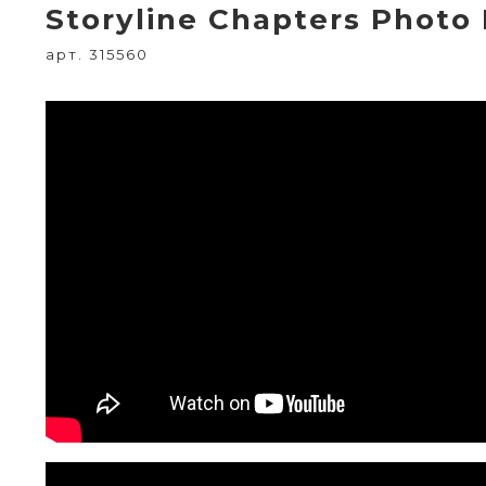
Storyline Chapters Photo
арт. 315560