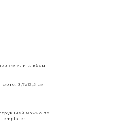
невник или альбом
 фото: 3,7х12,5 см
струкцией можно по
o-templates