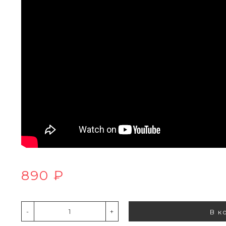
890 ₽
-
+
В к